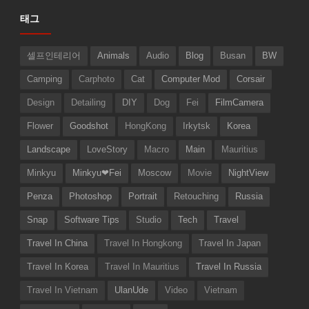
태그
셀프인테리어
Animals
Audio
Blog
Busan
BW
Camping
Carphoto
Cat
Computer Mod
Corsair
Design
Detailing
DIY
Dog
Fei
FilmCamera
Flower
Goodshot
HongKong
Irkytsk
Korea
Landscape
LoveStory
Macro
Main
Mauritius
Minkyu
Minkyu❤Fei
Moscow
Movie
NightView
Penza
Photoshop
Portrait
Retouching
Russia
Snap
Software Tips
Studio
Tech
Travel
Travel In China
Travel In Hongkong
Travel In Japan
Travel In Korea
Travel In Mauritius
Travel In Russia
Travel In Vietnam
UlanUde
Video
Vietnam