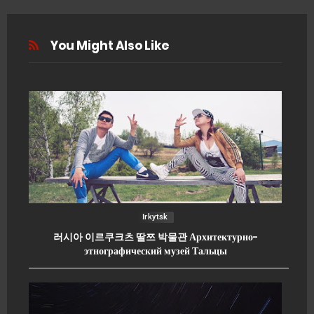
You Might Also Like
Irkytsk
러시아 이르쿠크츠 딸쯔 박물관 Архитектурно-
этнографический музей Тальцы