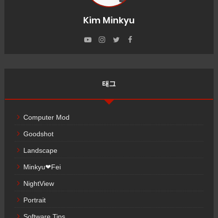
Kim Minkyu
태그
Computer Mod
Goodshot
Landscape
Minkyu❤Fei
NightView
Portrait
Software Tips