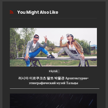
You Might Also Like
Irkytsk
러시아 이르쿠크츠 딸쯔 박물관 Архитектурно-
этнографический музей Тальцы