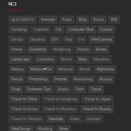
태그
셀프인테리어
Animals
Audio
Blog
Busan
BW
Camping
Carphoto
Cat
Computer Mod
Corsair
Design
Detailing
DIY
Dog
Fei
FilmCamera
Flower
Goodshot
HongKong
Irkytsk
Korea
Landscape
LoveStory
Macro
Main
Mauritius
Minkyu
Minkyu❤Fei
Moscow
Movie
NightView
Penza
Photoshop
Portrait
Retouching
Russia
Snap
Software Tips
Studio
Tech
Travel
Travel In China
Travel In Hongkong
Travel In Japan
Travel In Korea
Travel In Mauritius
Travel In Russia
Travel In Vietnam
UlanUde
Video
Vietnam
WebDesign
Wedding
Work