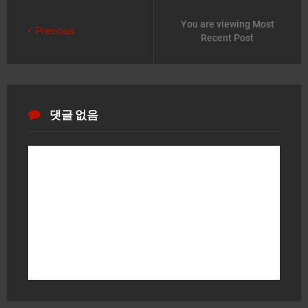
You are viewing Most
Previous
Recent Post
댓글 없음