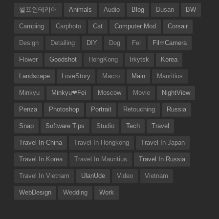
셀프인테리어
Animals
Audio
Blog
Busan
BW
Camping
Carphoto
Cat
Computer Mod
Corsair
Design
Detailing
DIY
Dog
Fei
FilmCamera
Flower
Goodshot
HongKong
Irkytsk
Korea
Landscape
LoveStory
Macro
Main
Mauritius
Minkyu
Minkyu❤Fei
Moscow
Movie
NightView
Penza
Photoshop
Portrait
Retouching
Russia
Snap
Software Tips
Studio
Tech
Travel
Travel In China
Travel In Hongkong
Travel In Japan
Travel In Korea
Travel In Mauritius
Travel In Russia
Travel In Vietnam
UlanUde
Video
Vietnam
WebDesign
Wedding
Work